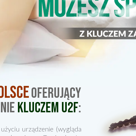
olsce
oferujący
enie
kluczem u2f
:
 użyciu urządzenie (wygląda