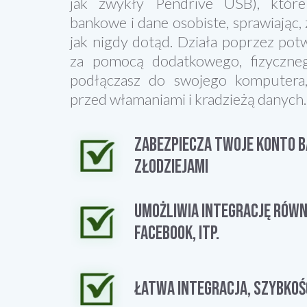
jak zwykły Pendrive USB), które
bankowe i dane osobiste, sprawiając,
jak nigdy dotąd. Działa poprzez pot
za pomocą dodatkowego, fizyczneg
podłączasz do swojego komputera
przed włamaniami i kradzieżą danych.
ZABEZPIECZA TWOJE KONTO B
ZŁODZIEJAMI
UMOŻLIWIA INTEGRACJĘ RÓWNI
FACEBOOK, ITP.
ŁATWA INTEGRACJA, SZYBKOŚ