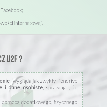
a Facebook;
wości internetowej.
z u2f ?
enie
(wygląda jak zwykły Pendrive
 i dane osobiste
, sprawiając, że
za pomocą dodatkowego, fizycznego