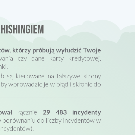
PHISHINGIEM
ów, którzy próbują wyłudzić Twoje
wania czy dane karty kredytowej,
ki.
ub są kierowane na fałszywe strony
aby wprowadzić je w błąd i skłonić do
ował
łącznie
29 483 incydenty
 porównaniu do liczby incydentów w
incydentów).