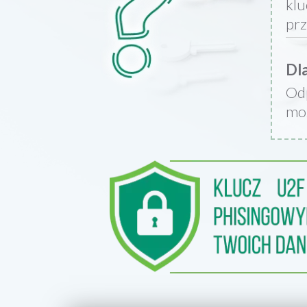
klu
prz
Dla
Odp
moż