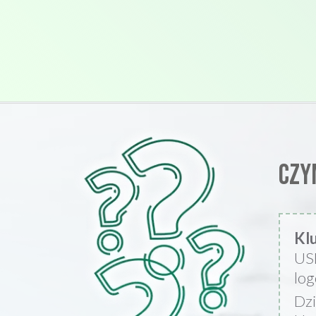
Czy
Kl
US
log
Dzi