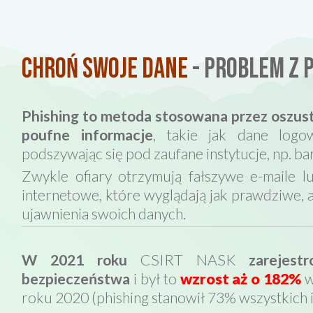
CHROŃ SWOJE DANE
- PROBLEM Z 
Phishing to metoda stosowana przez oszust
poufne informacje
, takie jak dane logo
podszywając się pod zaufane instytucje, np. ban
Zwykle ofiary otrzymują fałszywe e-maile l
internetowe, które wyglądają jak prawdziwe, 
ujawnienia swoich danych.
W 2021 roku
CSIRT NASK
zarejestr
bezpieczeństwa
i był to
wzrost aż o 182%
w
roku 2020 (phishing stanowił 73% wszystkich 